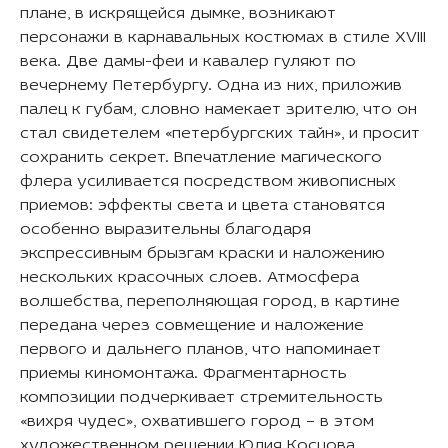
плане, в искрящейся дымке, возникают
персонажи в карнавальных костюмах в стиле XVIII
века. Две дамы-феи и кавалер гуляют по
вечернему Петербургу. Одна из них, приложив
палец к губам, словно намекает зрителю, что он
стал свидетелем «петербургских тайн», и просит
сохранить секрет. Впечатление магического
флера усиливается посредством живописных
приемов: эффекты света и цвета становятся
особенно выразительны благодаря
экспрессивным брызгам краски и наложению
нескольких красочных слоев. Атмосфера
волшебства, переполняющая город, в картине
передана через совмещение и наложение
первого и дальнего планов, что напоминает
приемы киномонтажа. Фрагментарность
композиции подчеркивает стремительность
«вихря чудес», охватившего город – в этом
художественном решении Юлия Косцова